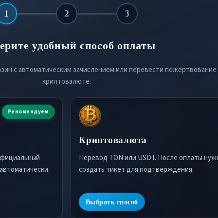
1
2
3
ерите удобный способ оплаты
азин с автоматическим зачислением или перевести пожертвование
криптовалюте.
Рекомендуем
Криптовалюта
официальный
Перевод TON или USDT. После оплаты нуж
 автоматически.
создать тикет для подтверждения.
Выбрать способ