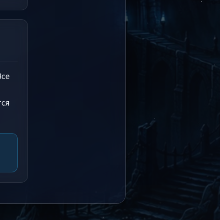
Все
тся